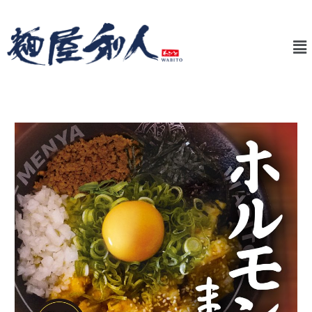
内
投
容
稿
メ
を
ナ
ニ
ス
ビ
ュ
キ
ゲ
ー
ッ
ー
プ
シ
ョ
ン