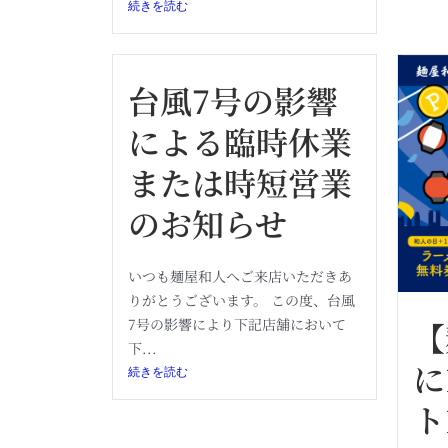
続きを読む
台風7号の影響
による臨時休業
または時短営業
のお知らせ
いつも麺屋和人へご来店いただきあ
りがとうございます。 この度、台風
【
7号の影響により下記店舗において
下...
に
続きを読む
ト