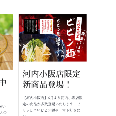
河内小阪店限定
中
新商品登場！
【河内小阪店】6月より河内小阪店限
定の商品が多数登場いたします！ピ
暑い
リッと辛いビビン麺やトマト好きに
人の