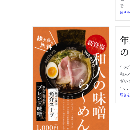
を...
続き
年
の
年末
和人
ざい
年...
続き