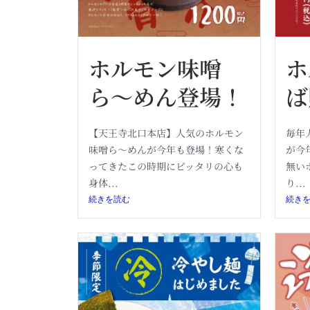
ホルモン味噌
ホ
ら〜めん登場！
ば
【天王寺北口本店】人気のホルモン
毎年
味噌ら〜めんが今年も登場！寒くな
が今
ってきたこの時期にピッタリの心も
無い
身体...
り...
続きを読む
続き