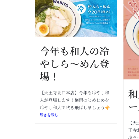
今年も和人の冷
やしら〜めん登
場！
和
【天王寺北口本店】今年も冷やし和
人が登場します！梅雨のじめじめを
ー
冷やし和人で吹き飛ばしましょう
続きを読む
【天
王寺
塩ラ