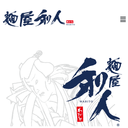
内
投
容
稿
メ
を
ナ
ニ
ス
ビ
ュ
キ
ゲ
ー
ッ
ー
プ
シ
ョ
ン