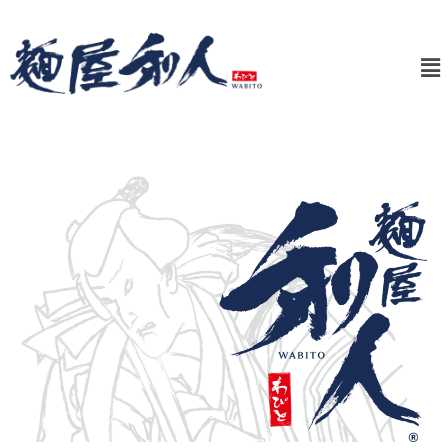
内
投
容
稿
メ
を
ナ
ニ
ス
ビ
ュ
キ
ゲ
ー
ッ
ー
プ
シ
ョ
ン