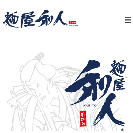
内
投
容
稿
メ
を
ナ
ニ
ス
ビ
ュ
キ
ゲ
ー
ッ
ー
プ
シ
ョ
ン